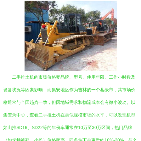
二手推土机的市场价格受品牌、型号、使用年限、工作小时数及
设备状况等因素影响，而集安地区作为吉林的一个县级市，其市场价
格通常与全国趋势一致，但因地域需求和物流成本会有微小波动。以
集安为中心，查看二手推土机在类似规模市场的水平，可以发现机型
如山推SD16、SD22等的年份车通常在10万至30万区间，热门品牌
（如卡特彼勒、小松）价格稍高，同条件下会更贵约10%-20%。与之